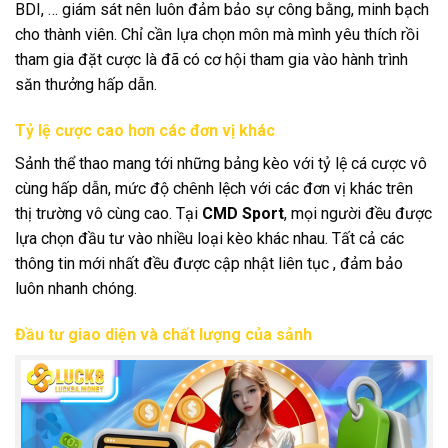
BDI, … giám sát nên luôn đảm bảo sự công bằng, minh bạch
cho thành viên. Chỉ cần lựa chọn môn mà mình yêu thích rồi
tham gia đặt cược là đã có cơ hội tham gia vào hành trình
săn thưởng hấp dẫn.
Tỷ lệ cược cao hơn các đơn vị khác
Sảnh thể thao mang tới những bảng kèo với tỷ lệ cá cược vô
cùng hấp dẫn, mức độ chênh lệch với các đơn vị khác trên
thị trường vô cùng cao. Tại
CMD Sport
, mọi người đều được
lựa chọn đầu tư vào nhiều loại kèo khác nhau. Tất cả các
thông tin mới nhất đều được cập nhật liên tục , đảm bảo
luôn nhanh chóng.
Đầu tư giao diện và chất lượng của sảnh