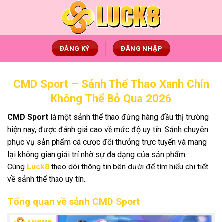
Skip
to
content
ĐĂNG KÝ
ĐĂNG NHẬP
CMD Sport – Sảnh Thể Thao Xanh Chín
Không Thể Bỏ Qua 2026
CMD Sport
là một sảnh thể thao đứng hàng đầu thị trường
hiện nay, được đánh giá cao về mức độ uy tín. Sảnh chuyên
phục vụ sản phẩm cá cược đổi thưởng trực tuyến và mang
lại không gian giải trí nhờ sự đa dạng của sản phẩm.
Cùng
Luck8
theo dõi thông tin bên dưới để tìm hiểu chi tiết
về sảnh thể thao uy tín.
Tổng quan về sảnh CMD Sport