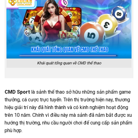
Khái quát tổng quan về CMD thể thao
CMD Sport
là sảnh thể thao sở hữu những sản phẩm game
thưởng, cá cược trực tuyến. Trên thị trường hiện nay, thương
hiệu giải trí này đã hình thành và có kinh nghiệm hoạt động
trên 10 năm. Chính vì điều này mà sảnh đã nắm bắt được xu
hướng thị trường, nhu cầu người chơi để cung cấp sản phẩm
phù hợp.