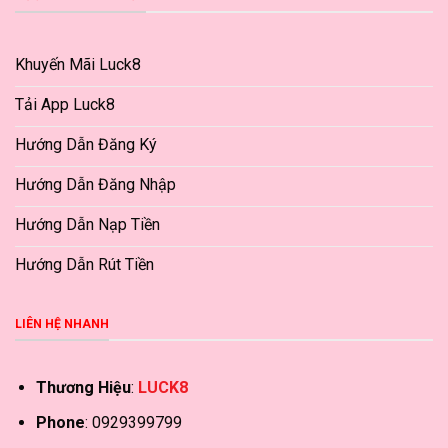
Khuyến Mãi Luck8
Tải App Luck8
Hướng Dẫn Đăng Ký
Hướng Dẫn Đăng Nhập
Hướng Dẫn Nạp Tiền
Hướng Dẫn Rút Tiền
LIÊN HỆ NHANH
Thương Hiệu
:
LUCK8
Phone
: 0929399799