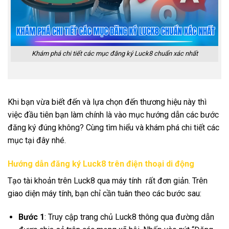
Khám phá chi tiết các mục đăng ký Luck8 chuẩn xác nhất
Khi bạn vừa biết đến và lựa chọn đến thương hiệu này thì
việc đầu tiên bạn làm chính là vào mục hướng dẫn các bước
đăng ký đúng không? Cùng tìm hiểu và khám phá chi tiết các
mục tại đây nhé.
Hướng dẫn đăng ký Luck8 trên điện thoại di động
Tạo tài khoản trên Luck8 qua máy tính rất đơn giản. Trên
giao diện máy tính, bạn chỉ cần tuân theo các bước sau:
Bước 1
: Truy cập trang chủ Luck8 thông qua đường dẫn