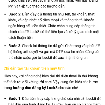
được chia sẻ trên các mạng xã hội. Nhấp vào nút “Đăng
ký” và tiếp tục theo các hướng dẫn.
Bước 2
: Điền đầy đủ thông tin như tên, tài khoản, mật
khẩu, và cập nhật số điện thoại và thông tin tài khoản
ngân hàng nếu cần thiết. Chắc chắn cung cấp thông tin
chính xác để Luck8 có thể liên lạc và xử lý giao dịch một
cách thuận tiện.
Bước 3
: Check lại thông tin đã gửi. Chờ trong vài phút để
hệ thống xét duyệt và gửi mã OTP qua tin nhắn. Cũng có
thể nhận cuộc gọi từ Luck8 để xác nhận thông tin.
Chỉ dẫn tạo tài khoản trên máy tính
Hiện nay, với công nghệ hiện đại thì điện thoại là thứ không
thể tách rời đối với người chơi. Vậy cùng tìm hiểu các bước
trong
hướng dẫn đăng ký Luck8
như nào nhé.
Bước 1
: Đầu tiên, truy cập trang chủ của nhà cái Luck8 để
bắt đầu quá trình đăng ký. Tại đây, bạn sẽ có cơ hội tham