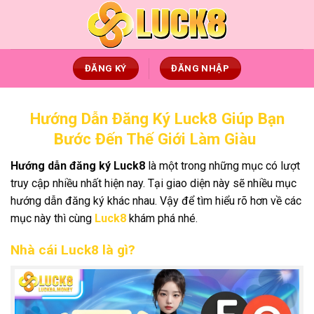
Skip
to
content
ĐĂNG KÝ
ĐĂNG NHẬP
Hướng Dẫn Đăng Ký Luck8 Giúp Bạn
Bước Đến Thế Giới Làm Giàu
Hướng dẫn đăng ký Luck8
là một trong những mục có lượt
truy cập nhiều nhất hiện nay. Tại giao diện này sẽ nhiều mục
hướng dẫn đăng ký khác nhau. Vậy để tìm hiểu rõ hơn về các
mục này thì cùng
Luck8
khám phá nhé.
Nhà cái Luck8 là gì?