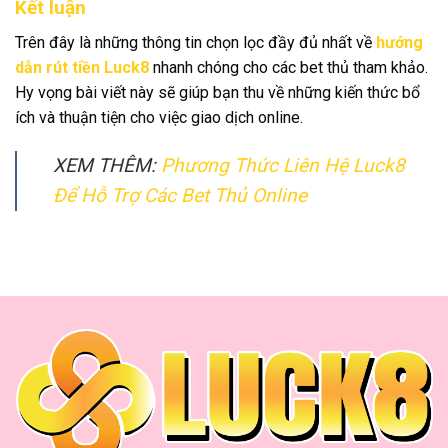
Kết luận
Trên đây là những thông tin chọn lọc đầy đủ nhất về
hướng
dẫn rút tiền Luck8
nhanh chóng cho các bet thủ tham khảo.
Hy vọng bài viết này sẽ giúp bạn thu về những kiến thức bổ
ích và thuận tiện cho việc giao dịch online.
XEM THÊM:
Phương Thức Liên Hệ Luck8
Để Hỗ Trợ Các Bet Thủ Online