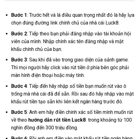
Bước 1
: Trước hết và là điều quan trọng nhất đó là hãy lựa
chọn đúng đường link chính chủ của nhà cái Luck8.
Bước 2
: Tiếp theo bạn phải đăng nhập vào tài khoản hội
viên của mình. Nhập chính xác tên đăng nhập và mật
khẩu chính chủ của bạn.
Bước 3
: Sau khi đã vào trong giao diện của sảnh game.
Thì mọi người hãy click vào rút tiền ở phía bên góc phải
màn hình điện thoại hoặc máy tính.
Bước 4
: Tiếp đến hãy nhập số tiền bạn muốn rút vào ô
trống mà nhà cái đã để sẵn. Rồi sau đó hãy nhập vào mật
khẩu rút tiền tạo sẵn khi liên kết ngân hàng trước đó.
Bước 5
: Anh em hãy điền chính xác số tiền mình muốn rút
về theo
hướng dẫn rút tiền Luck8
trong khoảng từ 100
nghìn đồng đến 300 triệu đồng.
Bước 6
: Rồi anh em điền vào mật khẩu rút tiền ngân hàng