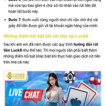
mà vừa tạo bao gồm 6 chữ số rồi nhấn vào rút tiền để
hoàn tất bước này.
Bước 7
: Bước cuối cùng, người chơi chỉ cần chờ đợi vài
giây để tiền được gửi về tài khoản ngân hàng của mình.
Những điểm nổi bật khi rút tiền tại Luck8
Sau khi anh em đã nắm được các quy trình
hướng dẫn rút
tiền Luck8
như thế nào. Thì mọi người cần phải biết thêm
những điểm nổi bật khác biệt khi thực hiện giao dịch rút tiền
trên nhà cái này: