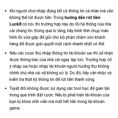
Khi người chơi nhập đúng tất cả thông tin cá nhân mà vẫn
không thể rút được tiền. Trong
hướng dẫn rút tiền
Luck8
có nói, thì trường hợp này do lỗi hệ thống của nhà
cái chúng tôi. Đừng quá lo lắng, hãy bình tĩnh chụp màn
hình lỗi vừa gặp để gửi cho bộ phận chăm sóc khách
hàng để được giải quyết một cách nhanh nhất có thể.
Nếu các cược thủ nhập thông tin tài khoản sai thì sẽ nhận
được thông báo của nhà cái ngay lập tức. Trường hợp cố
ý nhập sai hoặc nhập tài khoản người hưởng thụ không
chính chủ nhà cái sẽ không xử lý. Do đó, hãy cân nhắc và
kiểm tra thật kỹ thông tin để rút tiền thành công.
Tuyệt đối không được sử dụng các tool hạc để gian lận
trong quá trình đặt cược. Nếu bị phát hiện tài khoản của
bạn bị khóa vĩnh viễn mà mất hết tiền trong tài khoản
game.