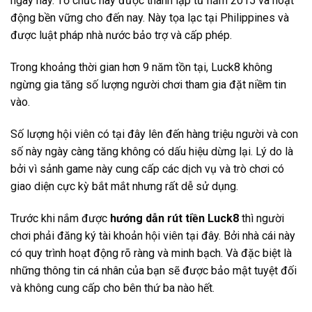
ngày nay. Tổ chức này được thành lập từ năm 2015 và hoạt
động bền vững cho đến nay. Này tọa lạc tại Philippines và
được luật pháp nhà nước bảo trợ và cấp phép.
Trong khoảng thời gian hơn 9 năm tồn tại, Luck8 không
ngừng gia tăng số lượng người chơi tham gia đặt niềm tin
vào.
Số lượng hội viên có tại đây lên đến hàng triệu người và con
số này ngày càng tăng không có dấu hiệu dừng lại. Lý do là
bởi vì sảnh game này cung cấp các dịch vụ và trò chơi có
giao diện cực kỳ bắt mắt nhưng rất dễ sử dụng.
Trước khi nắm được
hướng dẫn rút tiền Luck8
thì người
chơi phải đăng ký tài khoản hội viên tại đây. Bởi nhà cái này
có quy trình hoạt động rõ ràng và minh bạch. Và đặc biệt là
những thông tin cá nhân của bạn sẽ được bảo mật tuyệt đối
và không cung cấp cho bên thứ ba nào hết.