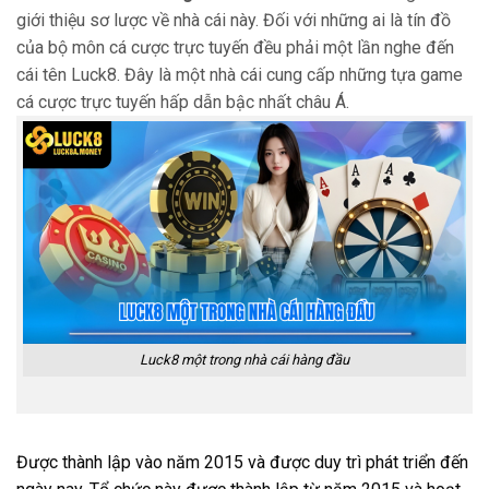
giới thiệu sơ lược về nhà cái này. Đối với những ai là tín đồ
của bộ môn cá cược trực tuyến đều phải một lần nghe đến
cái tên Luck8. Đây là một nhà cái cung cấp những tựa game
cá cược trực tuyến hấp dẫn bậc nhất châu Á.
Luck8 một trong nhà cái hàng đầu
Được thành lập vào năm 2015 và được duy trì phát triển đến