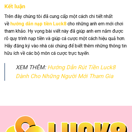
Kết luận
Trên đây chúng tôi đã cung cấp một cách chi tiết nhất
về
hướng dẫn nạp tiền Luck8
cho những anh em mới chơi
tham khảo. Hy vọng bài viết này đã giúp anh em nắm được
rõ quy trình nạp tiền và giúp cá cược một cách hiệu quả hơn.
Hãy đăng ký vào nhà cái chúng để biết thêm những thông tin
hữu ích về các bộ môn cá cược trực tuyến.
XEM THÊM:
Hướng Dẫn Rút Tiền Luck8
Dành Cho Những Người Mới Tham Gia