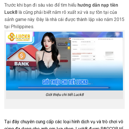
Trước khi bạn đi sâu vào để tìm hiểu
hướng dẫn nạp tiền
Luck8
là cũng phải biết nắm rõ xuất xứ và sự tồn tại của
sảnh game này. Đây là nhà cái được thành lập vào năm 2015
tại Philippines.
Giới thiệu chi tiết Luck8
Tại đây chuyên cung cấp các loại hình dịch vụ và trò chơi vô
cùng đa dạng cho anh em lựa chọn. Luck8 được PAGCOR tổ