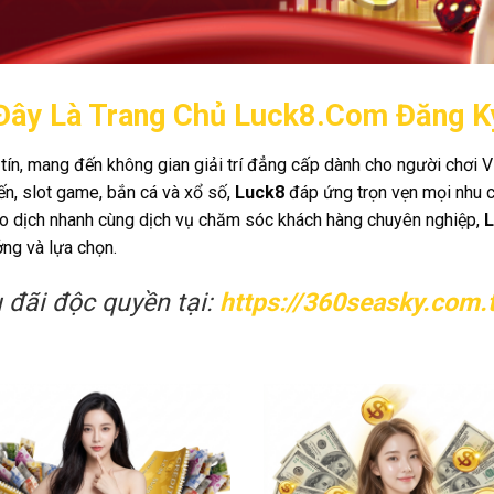
ây Là Trang Chủ Luck8.Com Đăng K
tín, mang đến không gian giải trí đẳng cấp dành cho người chơi Vi
ến, slot game, bắn cá và xổ số,
Luck8
đáp ứng trọn vẹn mọi nhu cầ
giao dịch nhanh cùng dịch vụ chăm sóc khách hàng chuyên nghiệp,
L
ng và lựa chọn.
 đãi độc quyền tại:
https://360seasky.com.