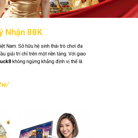
ý Nhận 88K
ệt Nam. Sở hữu hệ sinh thái trò chơi đa
u giải trí chỉ trên một nền tảng. Với giao
uck8
không ngừng khẳng định vị thế là
tw/