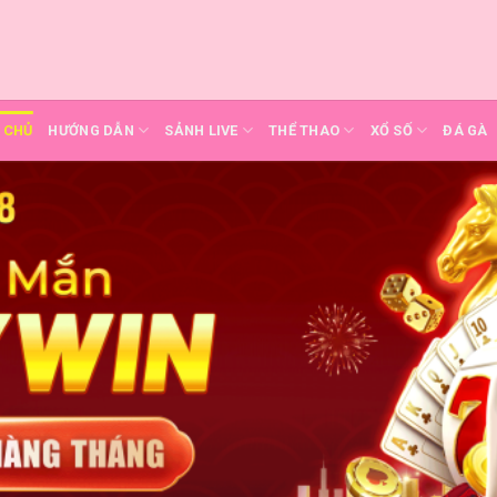
 CHỦ
HƯỚNG DẪN
SẢNH LIVE
THỂ THAO
XỔ SỐ
ĐÁ GÀ