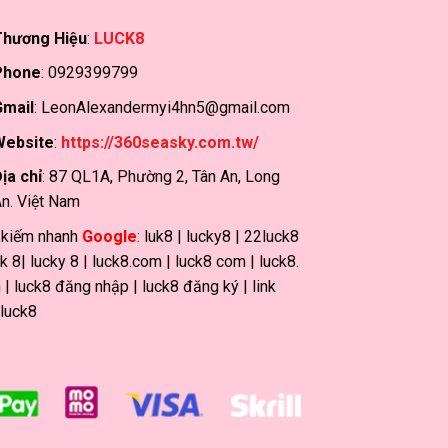
Thương Hiệu
:
LUCK8
Phone
: 0929399799
Gmail
:
LeonAlexandermyi4hn5@gmail.com
Website
:
https://360seasky.com.tw/
ịa chỉ
: 87 QL1A, Phường 2, Tân An, Long
n. Việt Nam
 kiếm nhanh
Google
: luk8 | lucky8 | 22luck8
ck 8| lucky 8 | luck8.com | luck8 com | luck8.
| luck8 đăng nhập | luck8 đăng ký | link
 luck8