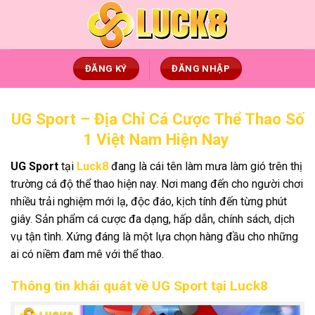
Skip
to
content
ĐĂNG KÝ
ĐĂNG NHẬP
UG Sport – Địa Chỉ Cá Cược Thể Thao Số
1 Việt Nam Hiện Nay
UG Sport
tại
Luck8
đang là cái tên làm mưa làm gió trên thị
trường cá độ thể thao hiện nay. Nơi mang đến cho người chơi
nhiều trải nghiệm mới lạ, độc đáo, kịch tính đến từng phút
giây. Sản phẩm cá cược đa dạng, hấp dẫn, chính sách, dịch
vụ tận tình. Xứng đáng là một lựa chọn hàng đầu cho những
ai có niềm đam mê với thể thao.
Thông tin khái quát về UG Sport tại Luck8