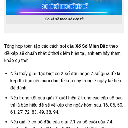
Soi lô đề theo đề kép về
Tổng hợp toàn tập các cách soi cầu
Xổ Số Miền Bắc
theo
đề kép sẽ chuẩn nhất ở thời điểm hiện tại, anh em hãy tham
khảo cụ thể:
Nếu thấy giải đặc biệt có 2 số đầu hoặc 2 số giữa đề là
kép thì bạn nên nuôi dàn đề kép này trong 7 ngày kế tiếp
để đánh.
Nếu trong kết quả giải 7 xuất hiện 2 trong các cặp số sau
thì là báo hiệu đề sẽ về kép cho ngày hôm sau: 16, 05, 50,
61, 27, 72, 83, 49, 38, 94.
Nếu giải 7 có số đầu của giải 7.1 và số cuối của 7.4.