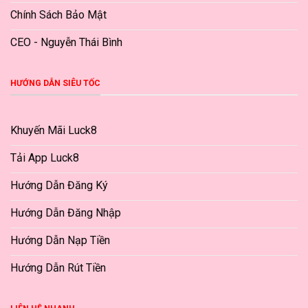
Chính Sách Bảo Mật
CEO - Nguyễn Thái Bình
HƯỚNG DẪN SIÊU TỐC
Khuyến Mãi Luck8
Tải App Luck8
Hướng Dẫn Đăng Ký
Hướng Dẫn Đăng Nhập
Hướng Dẫn Nạp Tiền
Hướng Dẫn Rút Tiền