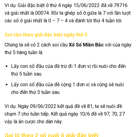
Ví dụ: Giải đặc biệt ở thứ 4 ngày 15/06/2022 đã về 79716
và giải nhất là 00074. Rồi ta ghép số ở giữa là 7 với lần lượt
các số ở giải nhất là 0 – 7 – 4 và đánh tới thứ 4 tuần tới.
Soi cầu theo giải đặc biệt ngày thứ 5
Chúng ta sẽ có 2 cách soi cầu
Xổ Số Miền Bắc
với của ngày
thứ 5 hàng tuần là:
Lấy con số đầu của đề trừ đi 1 đơn vị rồi nuôi cho đến
thứ 5 tuần sau.
Lấy con số đầu của đề cộng 1 đơn vị và cũng sẽ nuôi
cho đến thứ 5 tuần sau.
Ví dụ: Ngày 09/06/2022 kết quả đề về 81, ta sẽ nuôi đề
chạm 7 cho tuần tiếp. Kết quả ngày 10/6 đề về 97, 70, 27
vậy là ăn cược cho dàn này.
Soi lô theo 2 số cuối ở giải đặc biệt