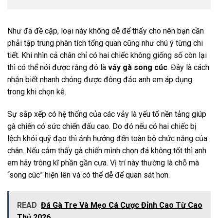
Như đã đề cập, loại này không dễ để thấy cho nên bạn cần
phải tập trung phân tích tổng quan cũng như chú ý từng chi
tiết. Khi nhìn cả chân chỉ có hai chiếc không giống số còn lại
thì có thể nói được rằng đó là
vảy gà song cúc
. Đây là cách
nhận biết nhanh chóng được đông đảo anh em áp dụng
trong khi chọn kê.
Sự sắp xếp có hệ thống của các vảy là yếu tố nền tảng giúp
gà chiến có sức chiến đấu cao. Do đó nếu có hai chiếc bị
lệch khỏi quỹ đạo thì ảnh hưởng đến toàn bộ chức năng của
chân. Nếu cảm thấy gà chiến mình chọn đá không tốt thì anh
em hãy trông kĩ phần gần cựa. Vị trí này thường là chỗ mà
“song cúc” hiện lên và có thể dễ để quan sát hơn.
READ
Đá Gà Tre Và Mẹo Cá Cược Đỉnh Cao Từ Cao
Thủ 2026