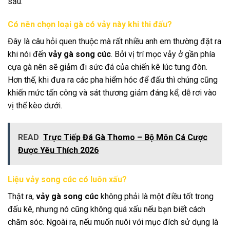
sầu.
Có nên chọn loại gà có vảy này khi thi đấu?
Đây là câu hỏi quen thuộc mà rất nhiều anh em thường đặt ra
khi nói đến
vảy gà song cúc
. Bởi vị trí mọc vảy ở gần phía
cựa gà nên sẽ giảm đi sức đá của chiến kê lúc tung đòn.
Hơn thế, khi đưa ra các pha hiểm hóc để đấu thì chúng cũng
khiến mức tấn công và sát thương giảm đáng kể, dễ rơi vào
vị thế kèo dưới.
READ
Trực Tiếp Đá Gà Thomo – Bộ Môn Cá Cược
Được Yêu Thích 2026
Liệu vảy song cúc có luôn xấu?
Thật ra,
vảy gà song cúc
không phải là một điều tốt trong
đấu kê, nhưng nó cũng không quá xấu nếu bạn biết cách
chăm sóc. Ngoài ra, nếu muốn nuôi với mục đích sử dụng là