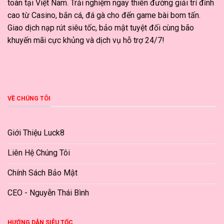
toàn tại Việt Nam. Trải nghiệm ngay thiên đường giải trí đỉnh
cao từ Casino, bắn cá, đá gà cho đến game bài bom tấn.
Giao dịch nạp rút siêu tốc, bảo mật tuyệt đối cùng bão
khuyến mãi cực khủng và dịch vụ hỗ trợ 24/7!
VỀ CHÚNG TÔI
Giới Thiệu Luck8
Liên Hệ Chúng Tôi
Chính Sách Bảo Mật
CEO - Nguyễn Thái Bình
HƯỚNG DẪN SIÊU TỐC