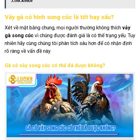
Vảy gà có hình song cúc là tốt hay xấu?
Xét về mặt bằng chung, mọi người thường không thích
vảy
gà song cúc
vì chúng được đánh giá là có thể trạng yếu. Tuy
nhiên hãy cùng chúng tôi phân tích sâu hơn để có nhận định
rõ ràng về vấn đề này.
Gà có vảy song cúc có thể đá được không?