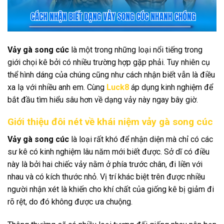
Vảy gà song cúc
là một trong những loại nổi tiếng trong
giới chọi kê bởi có nhiều trường hợp gặp phải. Tuy nhiên cụ
thể hình dáng của chúng cũng như cách nhận biết vẫn là điều
xa lạ với nhiều anh em. Cùng
Luck8
áp dụng kinh nghiệm để
bắt đầu tìm hiểu sâu hơn về dạng vảy này ngay bây giờ.
Giới thiệu đôi nét về khái niệm vảy gà song cúc
Vảy gà song cúc
là loại rất khó để nhận diện mà chỉ có các
sư kê có kinh nghiệm lâu năm mới biết được. Sở dĩ có điều
này là bởi hai chiếc vảy nằm ở phía trước chân, đi liền với
nhau và có kích thước nhỏ. Vị trí khác biệt trên được nhiều
người nhận xét là khiến cho khí chất của giống kê bị giảm đi
rõ rệt, do đó không được ưa chuộng.