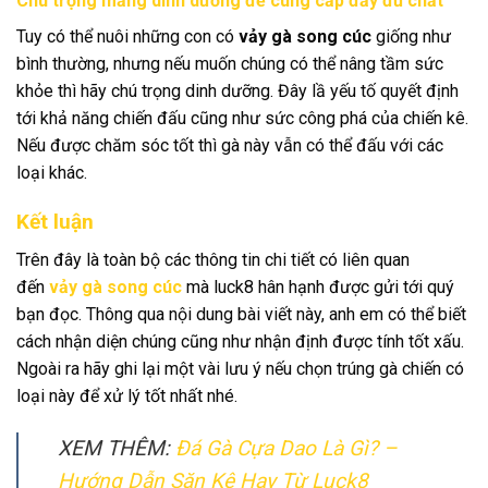
Chú trọng mảng dinh dưỡng để cung cấp đầy đủ chất
Tuy có thể nuôi những con có
vảy gà song cúc
giống như
bình thường, nhưng nếu muốn chúng có thể nâng tầm sức
khỏe thì hãy chú trọng dinh dưỡng. Đây lầ yếu tố quyết định
tới khả năng chiến đấu cũng như sức công phá của chiến kê.
Nếu được chăm sóc tốt thì gà này vẫn có thể đấu với các
loại khác.
Kết luận
Trên đây là toàn bộ các thông tin chi tiết có liên quan
đến
vảy gà song cúc
mà luck8 hân hạnh được gửi tới quý
bạn đọc. Thông qua nội dung bài viết này, anh em có thể biết
cách nhận diện chúng cũng như nhận định được tính tốt xấu.
Ngoài ra hãy ghi lại một vài lưu ý nếu chọn trúng gà chiến có
loại này để xử lý tốt nhất nhé.
XEM THÊM:
Đá Gà Cựa Dao Là Gì? –
Hướng Dẫn Săn Kê Hay Từ Luck8