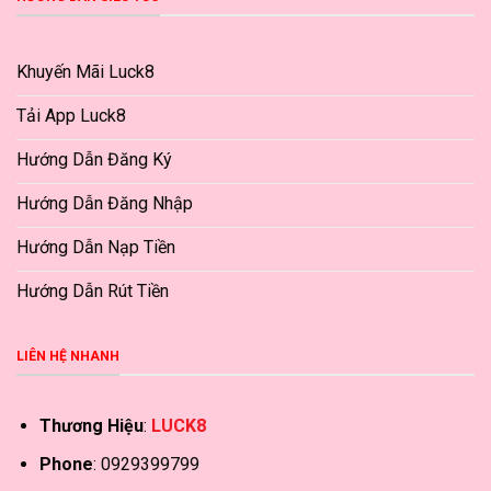
Khuyến Mãi Luck8
Tải App Luck8
Hướng Dẫn Đăng Ký
Hướng Dẫn Đăng Nhập
Hướng Dẫn Nạp Tiền
Hướng Dẫn Rút Tiền
LIÊN HỆ NHANH
Thương Hiệu
:
LUCK8
Phone
: 0929399799