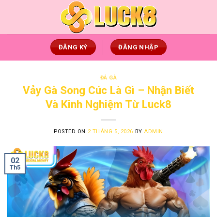
Skip
to
content
ĐĂNG KÝ
ĐĂNG NHẬP
ĐÁ GÀ
Vảy Gà Song Cúc Là Gì – Nhận Biết
Và Kinh Nghiệm Từ Luck8
POSTED ON
2 THÁNG 5, 2026
BY
ADMIN
02
Th5